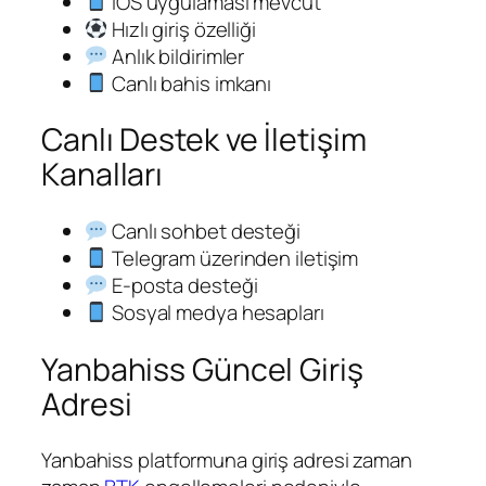
iOS uygulaması mevcut
Hızlı giriş özelliği
Anlık bildirimler
Canlı bahis imkanı
Canlı Destek ve İletişim
Kanalları
Canlı sohbet desteği
Telegram üzerinden iletişim
E-posta desteği
Sosyal medya hesapları
Yanbahiss Güncel Giriş
Adresi
Yanbahiss platformuna giriş adresi zaman