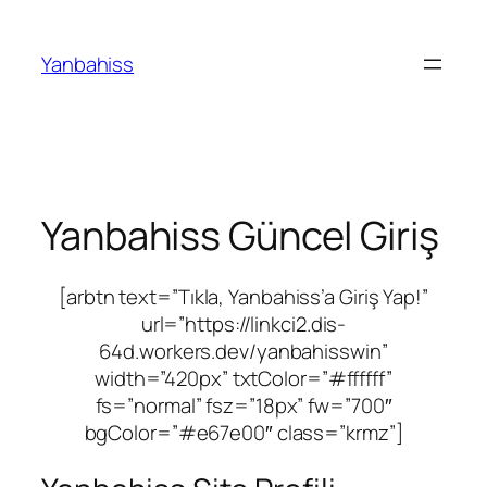
Skip
to
Yanbahiss
content
Yanbahiss Güncel Giriş
[arbtn text=”Tıkla, Yanbahiss’a Giriş Yap!”
url=”https://linkci2.dis-
64d.workers.dev/yanbahisswin”
width=”420px” txtColor=”#ffffff”
fs=”normal” fsz=”18px” fw=”700″
bgColor=”#e67e00″ class=”krmz”]