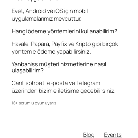
Evet, Android ve iOS için mobil
uygulamalarımız mevcuttur.
Hangi ödeme yöntemlerini kullanabilirim?
Havale, Papara, Payfix ve Kripto gibi birçok
yöntemle ödeme yapabilirsiniz.
Yanbahiss müşteri hizmetlerine nasıl
ulaşabilirim?
Canlı sohbet, e-posta ve Telegram
üzerinden bizimle iletişime geçebilirsiniz.
18+ sorumlu oyun uyarısı
Blog
Events