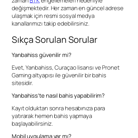
zaman
BTK
engellemeleri nedeniyle
değişmektedir. Her zaman en güncel adrese
ulaşmak için resmi sosyal medya
kanallarımızı takip edebilirsiniz.
Sıkça Sorulan Sorular
Yanbahiss güvenilir mi?
Evet, Yanbahiss, Curaçao lisansı ve Pronet
Gaming altyapısı ile güvenilir bir bahis
sitesidir.
Yanbahiss’te nasıl bahis yapabilirim?
Kayıt olduktan sonra hesabınıza para
yatırarak hemen bahis yapmaya
başlayabilirsiniz.
Mobil uygulama var mı?