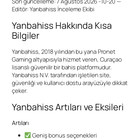
Son güncelleme: 7 Ağustos 2026 -10-20 —
Editör: Yanbahiss İnceleme Ekibi
Yanbahiss Hakkında Kısa
Bilgiler
Yanbahiss, 2018 yılından bu yana Pronet
Gaming altyapısıyla hizmet veren, Curaçao
lisanslı güvenilir bir bahis platformudur.
Yanbahiss N.V. tarafından işletilen site,
güvenliği ve kullanıcı dostu arayüzüyle dikkat
çeker.
Yanbahiss Artıları ve Eksileri
Artıları
Geniş bonus seçenekleri