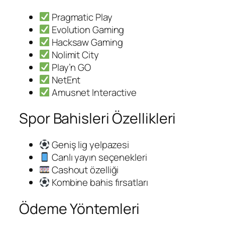
Pragmatic Play
Evolution Gaming
Hacksaw Gaming
Nolimit City
Play’n GO
NetEnt
Amusnet Interactive
Spor Bahisleri Özellikleri
Geniş lig yelpazesi
Canlı yayın seçenekleri
Cashout özelliği
Kombine bahis fırsatları
Ödeme Yöntemleri