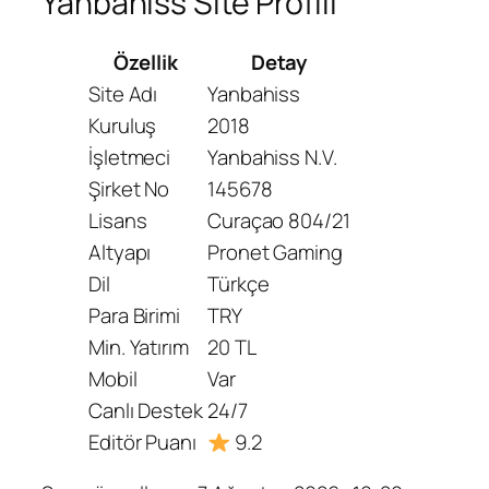
Yanbahiss Site Profili
Özellik
Detay
Site Adı
Yanbahiss
Kuruluş
2018
İşletmeci
Yanbahiss N.V.
Şirket No
145678
Lisans
Curaçao 804/21
Altyapı
Pronet Gaming
Dil
Türkçe
Para Birimi
TRY
Min. Yatırım
20 TL
Mobil
Var
Canlı Destek
24/7
Editör Puanı
9.2